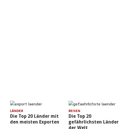
ESSEN & TRINKEN
Die Top 20 teuersten
Länder
Länder nach Bierpreisen
in Restaurants