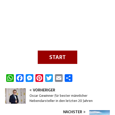
START
W
F
M
P
T
E
T
h
a
e
i
w
m
e
VORHERIGER
a
c
s
n
i
a
i
Oscar Gewinner für bester männlicher
t
e
s
t
t
i
l
Nebendarsteller in den letzten 20 Jahren
s
b
e
e
t
l
e
NÄCHSTER