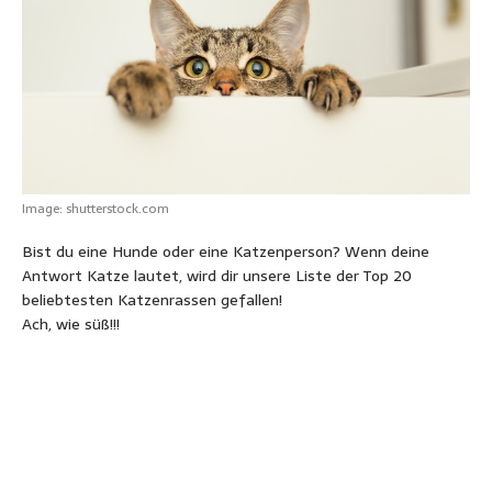
A
o
n
r
e
n
p
o
g
e
r
p
k
e
s
r
t
Image: shutterstock.com
Bist du eine Hunde oder eine Katzenperson? Wenn deine
Antwort Katze lautet, wird dir unsere Liste der Top 20
beliebtesten Katzenrassen gefallen!
Ach, wie süß!!!