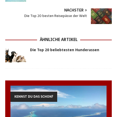
s
b
e
e
t
l
e
NÄCHSTER
A
o
n
r
e
n
Die Top 20 besten Reisepässe der Welt
p
o
g
e
r
p
k
e
s
r
t
ÄHNLICHE ARTIKEL
Die Top 20 beliebtesten Hunderassen
KENNST DU DAS SCHON?