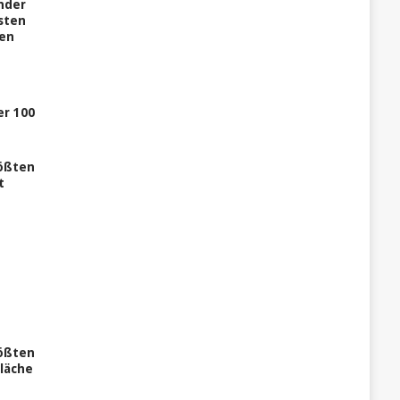
nder
sten
ben
r 100
rößten
t
rößten
läche