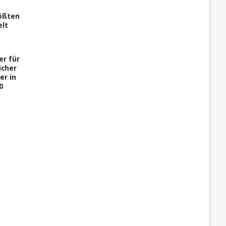
rößten
elt
er für
icher
er in
0