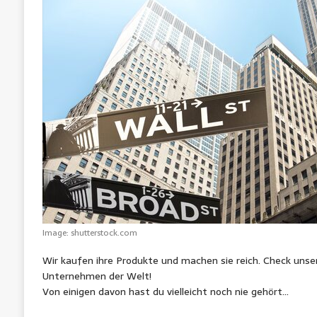
A
o
n
r
e
n
p
o
g
e
r
p
k
e
s
r
t
Image: shutterstock.com
Wir kaufen ihre Produkte und machen sie reich. Check unser
Unternehmen der Welt!
Von einigen davon hast du vielleicht noch nie gehört…