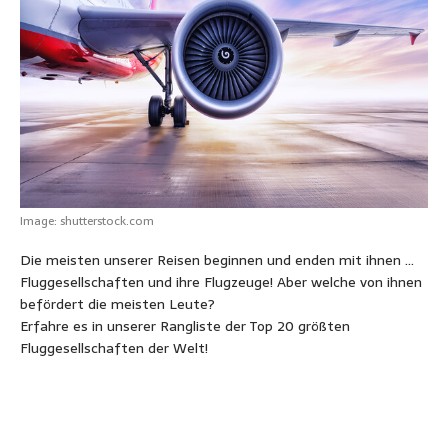
s
b
e
e
t
l
e
A
o
n
r
e
n
p
o
g
e
r
p
k
e
s
r
t
Image: shutterstock.com
Die meisten unserer Reisen beginnen und enden mit ihnen …
Fluggesellschaften und ihre Flugzeuge! Aber welche von ihnen
befördert die meisten Leute?
Erfahre es in unserer Rangliste der Top 20 größten
Fluggesellschaften der Welt!