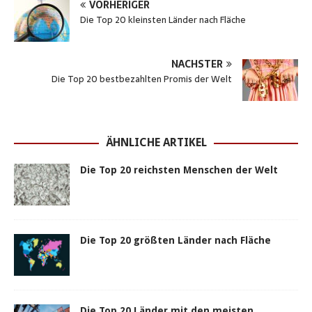
VORHERIGER
a
c
s
n
i
a
i
Die Top 20 kleinsten Länder nach Fläche
t
e
s
t
t
i
l
s
b
e
e
t
l
e
NÄCHSTER
A
o
n
r
e
n
Die Top 20 bestbezahlten Promis der Welt
p
o
g
e
r
p
k
e
s
r
t
ÄHNLICHE ARTIKEL
Die Top 20 reichsten Menschen der Welt
Die Top 20 größten Länder nach Fläche
Die Top 20 Länder mit den meisten