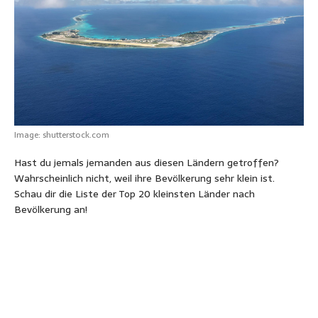
A
o
n
r
e
n
p
o
g
e
r
p
k
e
s
r
t
Image: shutterstock.com
Hast du jemals jemanden aus diesen Ländern getroffen?
Wahrscheinlich nicht, weil ihre Bevölkerung sehr klein ist.
Schau dir die Liste der Top 20 kleinsten Länder nach
Bevölkerung an!