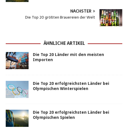
s
b
e
e
t
l
e
NÄCHSTER
A
o
n
r
e
n
Die Top 20 größten Brauereien der Welt
p
o
g
e
r
p
k
e
s
r
t
ÄHNLICHE ARTIKEL
Die Top 20 Länder mit den meisten
Importen
Die Top 20 erfolgreichsten Länder bei
Olympischen Winterspielen
Die Top 20 erfolgreichsten Länder bei
Olympischen Spielen