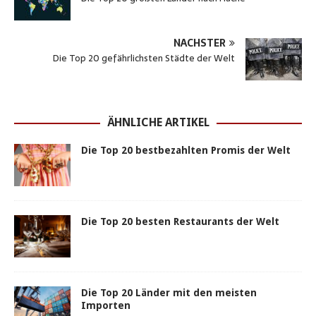
t
e
s
t
t
i
l
s
b
e
e
t
l
e
NÄCHSTER
A
o
n
r
e
n
Die Top 20 gefährlichsten Städte der Welt
p
o
g
e
r
p
k
e
s
r
t
ÄHNLICHE ARTIKEL
Die Top 20 bestbezahlten Promis der Welt
Die Top 20 besten Restaurants der Welt
Die Top 20 Länder mit den meisten
Importen