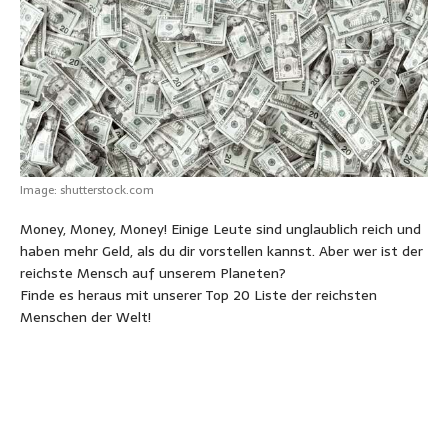
A
o
n
r
e
n
p
o
g
e
r
p
k
e
s
r
t
Image: shutterstock.com
Money, Money, Money! Einige Leute sind unglaublich reich und
haben mehr Geld, als du dir vorstellen kannst. Aber wer ist der
reichste Mensch auf unserem Planeten?
Finde es heraus mit unserer Top 20 Liste der reichsten
Menschen der Welt!