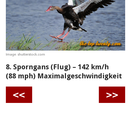
p
o
g
e
r
p
k
e
s
r
t
Image: shutterstock.com
8. Sporngans (Flug) – 142 km/h
(88 mph) Maximalgeschwindigkeit
<<
>>