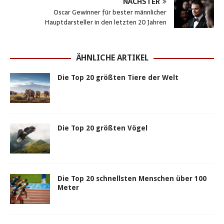
NÄCHSTER
A
o
n
r
e
n
Oscar Gewinner für bester männlicher
Hauptdarsteller in den letzten 20 Jahren
p
o
g
e
r
p
k
e
s
r
t
ÄHNLICHE ARTIKEL
Die Top 20 größten Tiere der Welt
Die Top 20 größten Vögel
Die Top 20 schnellsten Menschen über 100
Meter