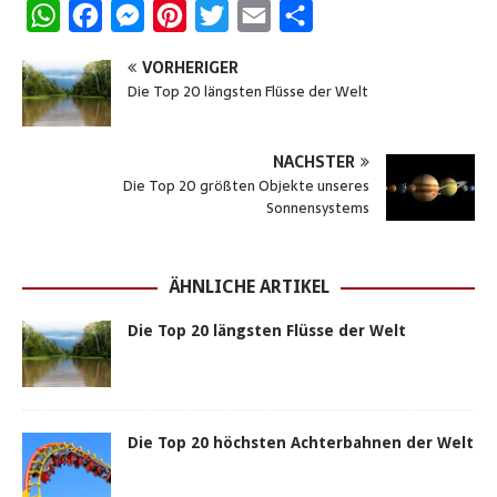
W
F
M
P
T
E
T
h
a
e
i
w
m
e
VORHERIGER
a
c
s
n
i
a
i
Die Top 20 längsten Flüsse der Welt
t
e
s
t
t
i
l
s
b
e
e
t
l
e
NÄCHSTER
A
o
n
r
e
n
Die Top 20 größten Objekte unseres
Sonnensystems
p
o
g
e
r
p
k
e
s
r
t
ÄHNLICHE ARTIKEL
Die Top 20 längsten Flüsse der Welt
Die Top 20 höchsten Achterbahnen der Welt