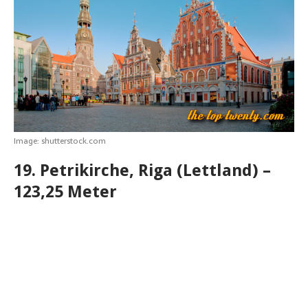
A
o
n
r
e
n
p
o
g
e
r
p
k
e
s
r
t
Image: shutterstock.com
19. Petrikirche, Riga (Lettland) –
123,25 Meter